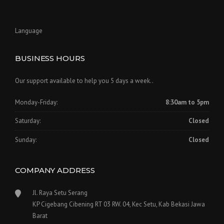
Language
BUSINESS HOURS
Our support available to help you 5 days a week..
Monday-Friday:
8:30am to 5pm
Saturday:
Closed
Sunday:
Closed
COMPANY ADDRESS
Jl. Raya Setu Serang
KP Cigebang Cibening RT 03 RW. 04, Kec Setu, Kab Bekasi Jawa
Barat