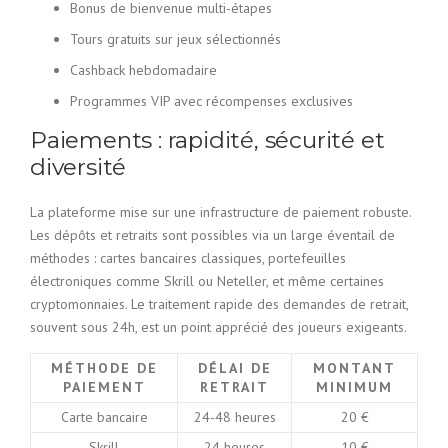
Bonus de bienvenue multi-étapes
Tours gratuits sur jeux sélectionnés
Cashback hebdomadaire
Programmes VIP avec récompenses exclusives
Paiements : rapidité, sécurité et
diversité
La plateforme mise sur une infrastructure de paiement robuste.
Les dépôts et retraits sont possibles via un large éventail de
méthodes : cartes bancaires classiques, portefeuilles
électroniques comme Skrill ou Neteller, et même certaines
cryptomonnaies. Le traitement rapide des demandes de retrait,
souvent sous 24h, est un point apprécié des joueurs exigeants.
MÉTHODE DE
DÉLAI DE
MONTANT
PAIEMENT
RETRAIT
MINIMUM
Carte bancaire
24-48 heures
20 €
Skrill
24 heures
10 €