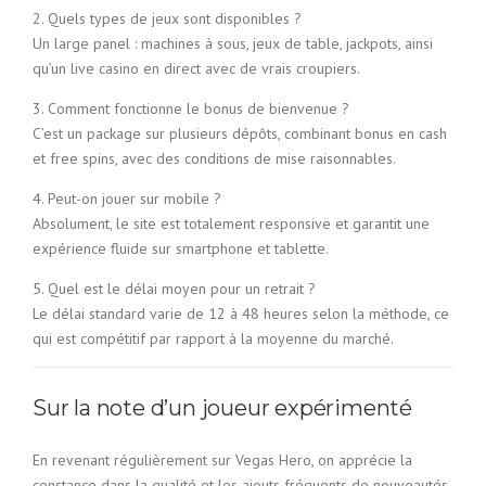
2. Quels types de jeux sont disponibles ?
Un large panel : machines à sous, jeux de table, jackpots, ainsi
qu’un live casino en direct avec de vrais croupiers.
3. Comment fonctionne le bonus de bienvenue ?
C’est un package sur plusieurs dépôts, combinant bonus en cash
et free spins, avec des conditions de mise raisonnables.
4. Peut-on jouer sur mobile ?
Absolument, le site est totalement responsive et garantit une
expérience fluide sur smartphone et tablette.
5. Quel est le délai moyen pour un retrait ?
Le délai standard varie de 12 à 48 heures selon la méthode, ce
qui est compétitif par rapport à la moyenne du marché.
Sur la note d’un joueur expérimenté
En revenant régulièrement sur Vegas Hero, on apprécie la
constance dans la qualité et les ajouts fréquents de nouveautés.