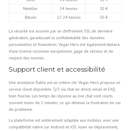
Neteller
24 heures
10 €
Bitcoin
12-24 heures
30 €
La sécurité est assurée par un chiffrement SSL de dernière
génération, garantissant la confidentialité des données
personnelles et financières. Vegas Hero est également titulaire
d’une licence reconnue européenne, gage de sérieux et de
respect des normes.
Support client et accessibilité
Une assistance fiable est un critère clé. Vegas Hero propose un
service client disponible 7j/7, via chat en direct, email et FAQ
bien fournie. Les temps de réponse au live chat sont courts,
souvent moins de 2 minutes, ce qui diminue la frustration en cas
de problème.
La plateforme est entièrement adaptée aux mobiles, avec une
compatibilité native sur Android et iOS. Jouer en déplacement,