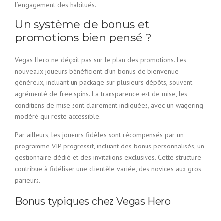
l’engagement des habitués.
Un système de bonus et
promotions bien pensé ?
Vegas Hero ne déçoit pas sur le plan des promotions. Les
nouveaux joueurs bénéficient d’un bonus de bienvenue
généreux, incluant un package sur plusieurs dépôts, souvent
agrémenté de free spins. La transparence est de mise, les
conditions de mise sont clairement indiquées, avec un wagering
modéré qui reste accessible.
Par ailleurs, les joueurs fidèles sont récompensés par un
programme VIP progressif, incluant des bonus personnalisés, un
gestionnaire dédié et des invitations exclusives. Cette structure
contribue à fidéliser une clientèle variée, des novices aux gros
parieurs.
Bonus typiques chez Vegas Hero