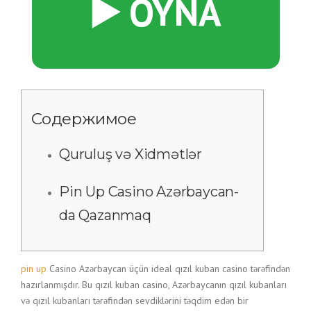
▶️ OYNA
Содержимое
Quruluş və Xidmətlər
Pin Up Casino Azərbaycan-
da Qazanmaq
pin up
Casino Azərbaycan üçün ideal qızıl kuban casino tərəfindən
hazırlanmışdır. Bu qızıl kuban casino, Azərbaycanın qızıl kubanları
və qızıl kubanları tərəfindən sevdiklərini təqdim edən bir