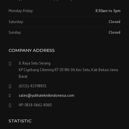
Monday-Friday:
8:30am to 5pm
Saturday:
Closed
Sunday:
Closed
COMPANY ADDRESS
Jl. Raya Setu Serang
KP Cigebang Cibening RT 03 RW. 04, Kec Setu, Kab Bekasi Jawa
Barat
(6221)-82598831
sales@yukhateknikindonesia.com
HP: 0818-0662-8060
STATISTIC