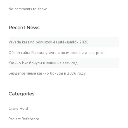
No comments to show.
Recent News
Vavada kaszinó bónuszok és játékajánlók 2026
Обзор сайта Вавада услуги и возможности для игроков
Казино Икс бонусы и акции на весь год
Бездепозитные казино бонусы в 2026 году
Categories
Crane Hoist
Project Reference