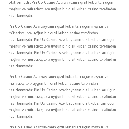
platformadır. Pin Up Casino Azərbaycanın qızıl kubanları üçün
məşhur və müraciətçilərə uyğun bir qızıl kuban casino tərəfindən
hazırlanmışdır.
Pin Up Casino Azərbaycanın qızıl kubanları üçün məşhur və
müraciətçilərə uyğun bir qızıl kuban casino tərəfindən
hazırlanmışdır. Pin Up Casino Azərbaycanın qızıl kubanları üçün
məşhur və müraciətçilərə uyğun bir qızıl kuban casino tərəfindən
hazırlanmışdır. Pin Up Casino Azərbaycanın qızıl kubanları üçün
məşhur və müraciətçilərə uyğun bir qızıl kuban casino tərəfindən
hazırlanmışdır.
Pin Up Casino Azərbaycanın qızıl kubanları üçün məşhur və
müraciətçilərə uyğun bir qızıl kuban casino tərəfindən
hazırlanmışdır. Pin Up Casino Azərbaycanın qızıl kubanları üçün
məşhur və müraciətçilərə uyğun bir qızıl kuban casino tərəfindən
hazırlanmışdır. Pin Up Casino Azərbaycanın qızıl kubanları üçün
məşhur və müraciətçilərə uyğun bir qızıl kuban casino tərəfindən
hazırlanmışdır.
Pin Up Casino Azərbaycanın qızıl kubanları üçün məşhur və