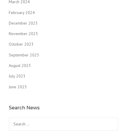
March 2024
February 2024
December 2023
November 2023
October 2023
September 2023
August 2023
July 2023
June 2023
Search News
Search
for: