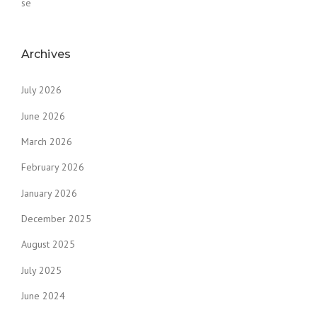
se
Archives
July 2026
June 2026
March 2026
February 2026
January 2026
December 2025
August 2025
July 2025
June 2024