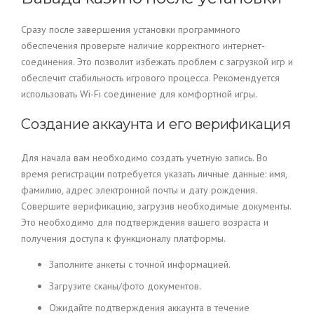
Сразу после завершения установки программного
обеспечения проверьте наличие корректного интернет-
соединения. Это позволит избежать проблем с загрузкой игр и
обеспечит стабильность игрового процесса. Рекомендуется
использовать Wi-Fi соединение для комфортной игры.
Создание аккаунта и его верификация
Для начала вам необходимо создать учетную запись. Во
время регистрации потребуется указать личные данные: имя,
фамилию, адрес электронной почты и дату рождения.
Совершите верификацию, загрузив необходимые документы.
Это необходимо для подтверждения вашего возраста и
получения доступа к функционалу платформы.
Заполните анкеты с точной информацией.
Загрузите сканы/фото документов.
Ожидайте подтверждения аккаунта в течение