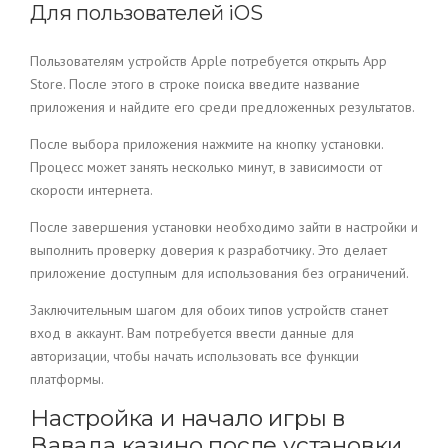
Для пользователей iOS
Пользователям устройств Apple потребуется открыть App
Store. После этого в строке поиска введите название
приложения и найдите его среди предложенных результатов.
После выбора приложения нажмите на кнопку установки.
Процесс может занять несколько минут, в зависимости от
скорости интернета.
После завершения установки необходимо зайти в настройки и
выполнить проверку доверия к разработчику. Это делает
приложение доступным для использования без ограничений.
Заключительным шагом для обоих типов устройств станет
вход в аккаунт. Вам потребуется ввести данные для
авторизации, чтобы начать использовать все функции
платформы.
Настройка и начало игры в
Вавада казино после установки