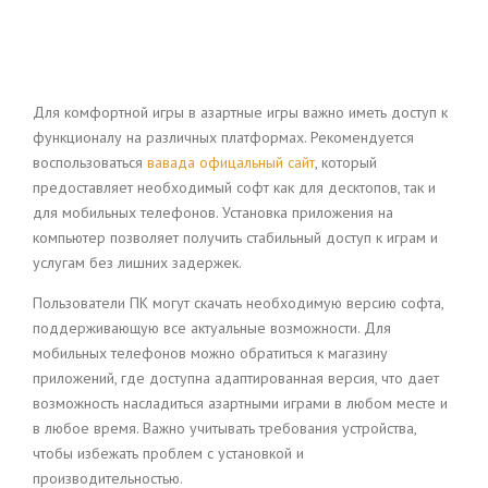
Для комфортной игры в азартные игры важно иметь доступ к
функционалу на различных платформах. Рекомендуется
воспользоваться
вавада офицальный сайт
, который
предоставляет необходимый софт как для десктопов, так и
для мобильных телефонов. Установка приложения на
компьютер позволяет получить стабильный доступ к играм и
услугам без лишних задержек.
Пользователи ПК могут скачать необходимую версию софта,
поддерживающую все актуальные возможности. Для
мобильных телефонов можно обратиться к магазину
приложений, где доступна адаптированная версия, что дает
возможность насладиться азартными играми в любом месте и
в любое время. Важно учитывать требования устройства,
чтобы избежать проблем с установкой и
производительностью.