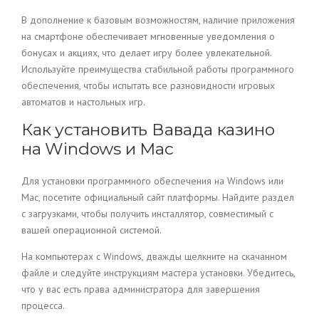
В дополнение к базовым возможностям, наличие приложения
на смартфоне обеспечивает мгновенные уведомления о
бонусах и акциях, что делает игру более увлекательной.
Используйте преимущества стабильной работы программного
обеспечения, чтобы испытать все разновидности игровых
автоматов и настольных игр.
Как установить Вавада казино
на Windows и Mac
Для установки программного обеспечения на Windows или
Mac, посетите официальный сайт платформы. Найдите раздел
с загрузками, чтобы получить инсталлятор, совместимый с
вашей операционной системой.
На компьютерах с Windows, дважды щелкните на скачанном
файле и следуйте инструкциям мастера установки. Убедитесь,
что у вас есть права администратора для завершения
процесса.