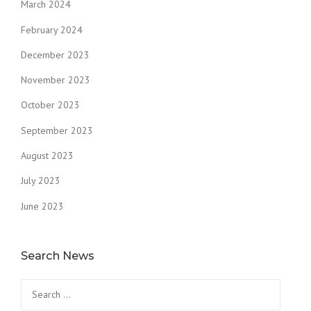
March 2024
February 2024
December 2023
November 2023
October 2023
September 2023
August 2023
July 2023
June 2023
Search News
Search
for: