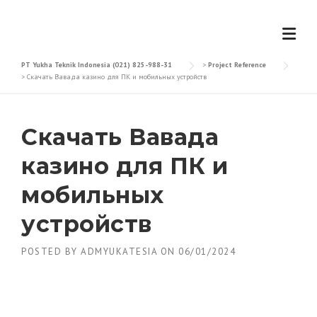
Skip
to
content
PT Yukha Teknik Indonesia (021) 825-988-31
>
Project Reference
>
Скачать Вавада казино для ПК и мобильных устройств
Скачать Вавада
казино для ПК и
мобильных
устройств
POSTED BY
ADMYUKATESIA
ON
06/01/2024