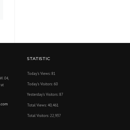
STATISTIC
Today's Views:
81
W. 04,
Today's Visitors:
60
rat
Yesterday's Visitors:
87
a.com
Total Views:
40,461
Total Visitors:
22,937