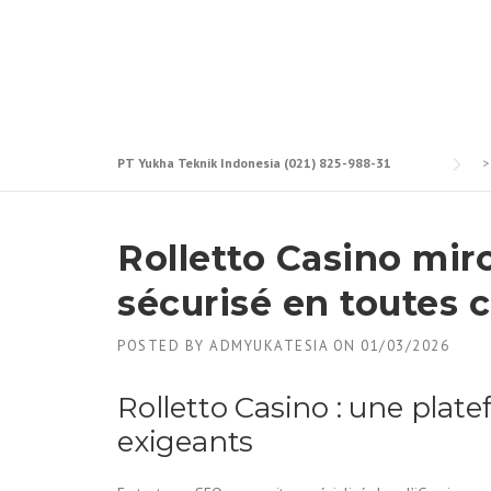
Skip
to
content
PT Yukha Teknik Indonesia (021) 825-988-31
Rolletto Casino miro
sécurisé en toutes 
POSTED BY
ADMYUKATESIA
ON
01/03/2026
Rolletto Casino : une plate
exigeants