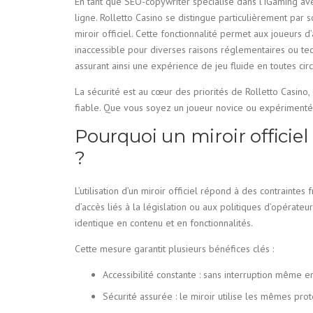
En tant que SEO-copywriter spécialisé dans l’iGaming ave
ligne. Rolletto Casino se distingue particulièrement par
miroir officiel. Cette fonctionnalité permet aux joueurs 
inaccessible pour diverses raisons réglementaires ou te
assurant ainsi une expérience de jeu fluide en toutes cir
La sécurité est au cœur des priorités de Rolletto Casin
fiable. Que vous soyez un joueur novice ou expérimenté, la
Pourquoi un miroir officiel 
?
L’utilisation d’un miroir officiel répond à des contraint
d’accès liés à la législation ou aux politiques d’opérate
identique en contenu et en fonctionnalités.
Cette mesure garantit plusieurs bénéfices clés :
Accessibilité constante : sans interruption même 
Sécurité assurée : le miroir utilise les mêmes prot