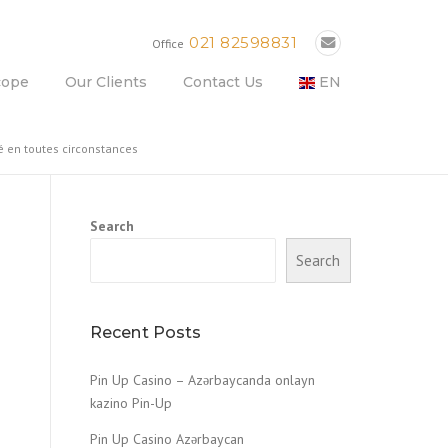
021 82598831
Office
cope
Our Clients
Contact Us
EN
sé en toutes circonstances
Search
Search
Recent Posts
Pin Up Casino – Azərbaycanda onlayn
kazino Pin-Up
Pin Up Casino Azərbaycan