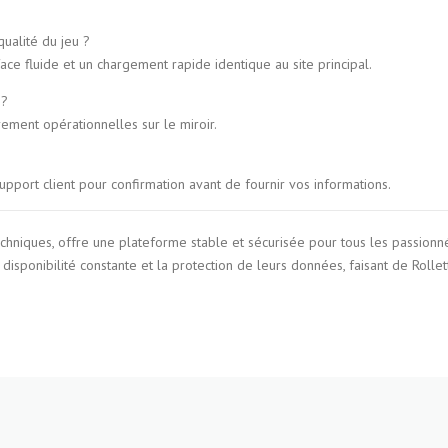
qualité du jeu ?
ace fluide et un chargement rapide identique au site principal.
 ?
ement opérationnelles sur le miroir.
support client pour confirmation avant de fournir vos informations.
 techniques, offre une plateforme stable et sécurisée pour tous les passionn
a disponibilité constante et la protection de leurs données, faisant de Rollet