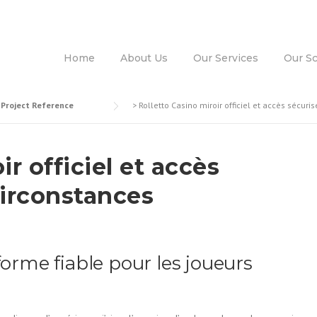
Home
About Us
Our Services
Our S
>
Project Reference
>
Rolletto Casino miroir officiel et accès sécuri
ir officiel et accès
circonstances
forme fiable pour les joueurs