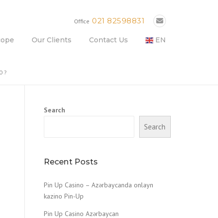
021 82598831
Office
cope
Our Clients
Contact Us
EN
0 ?
Search
Search
Recent Posts
Pin Up Casino – Azərbaycanda onlayn
kazino Pin-Up
Pin Up Casino Azərbaycan