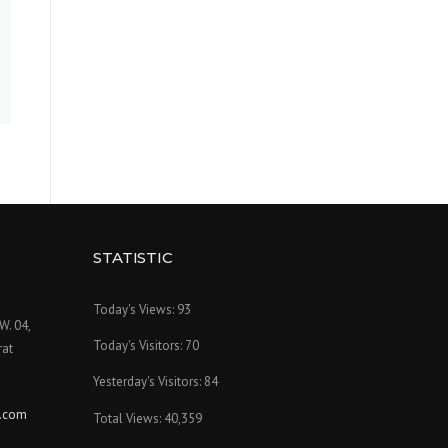
STATISTIC
Today's Views:
93
W. 04,
Today's Visitors:
70
rat
Yesterday's Visitors:
84
a.com
Total Views:
40,359