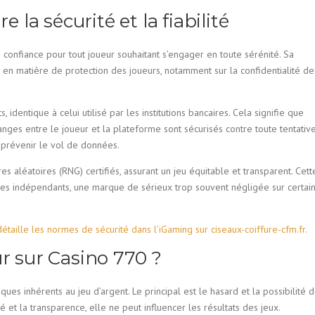
a sécurité et la fiabilité
 confiance pour tout joueur souhaitant s’engager en toute sérénité. Sa
 en matière de protection des joueurs, notamment sur la confidentialité de
identique à celui utilisé par les institutions bancaires. Cela signifie que
anges entre le joueur et la plateforme sont sécurisés contre toute tentativ
r prévenir le vol de données.
 aléatoires (RNG) certifiés, assurant un jeu équitable et transparent. Cett
es indépendants, une marque de sérieux trop souvent négligée sur certai
étaille les normes de sécurité dans l’iGaming sur ciseaux-coiffure-cfm.fr.
ur sur Casino 770 ?
es inhérents au jeu d’argent. Le principal est le hasard et la possibilité 
é et la transparence, elle ne peut influencer les résultats des jeux.