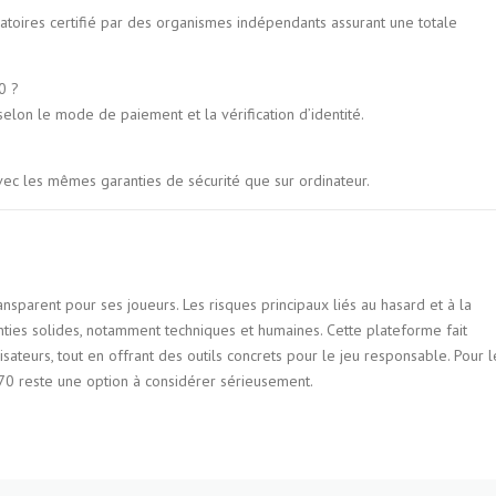
éatoires certifié par des organismes indépendants assurant une totale
0 ?
 selon le mode de paiement et la vérification d’identité.
ec les mêmes garanties de sécurité que sur ordinateur.
sparent pour ses joueurs. Les risques principaux liés au hasard et à la
ties solides, notamment techniques et humaines. Cette plateforme fait
isateurs, tout en offrant des outils concrets pour le jeu responsable. Pour l
770 reste une option à considérer sérieusement.