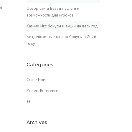
nt
Обзор сайта Вавада услуги и
возможности для игроков
Казино Икс бонусы и акции на весь год
Бездепозитные казино бонусы в 2026
году
Categories
Crane Hoist
Project Reference
se
Archives