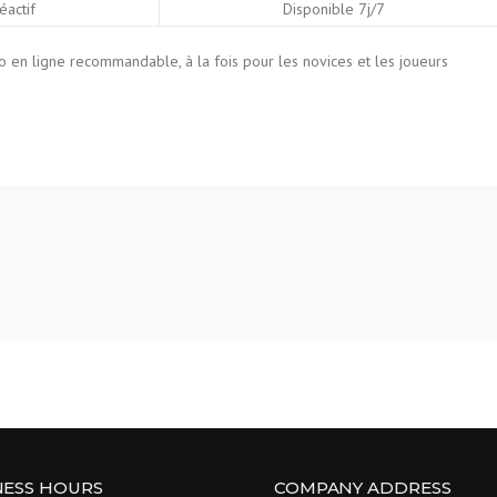
éactif
Disponible 7j/7
 en ligne recommandable, à la fois pour les novices et les joueurs
NESS HOURS
COMPANY ADDRESS