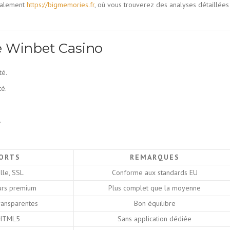
également
https://bigmemories.fr
, où vous trouverez des analyses détaillées
e Winbet Casino
té.
té.
.
ORTS
REMARQUES
lle, SSL
Conforme aux standards EU
eurs premium
Plus complet que la moyenne
transparentes
Bon équilibre
 HTML5
Sans application dédiée