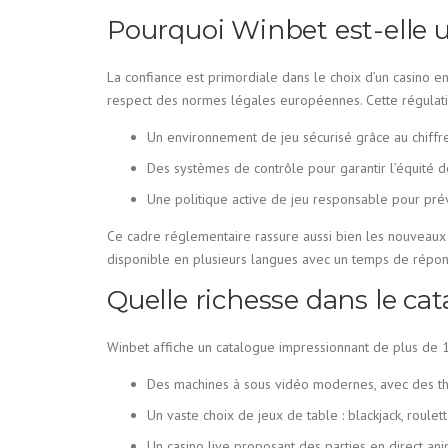
Pourquoi Winbet est-elle u
La confiance est primordiale dans le choix d’un casino en
respect des normes légales européennes. Cette régulat
Un environnement de jeu sécurisé grâce au chiff
Des systèmes de contrôle pour garantir l’équité d
Une politique active de jeu responsable pour pré
Ce cadre réglementaire rassure aussi bien les nouveaux j
disponible en plusieurs langues avec un temps de répons
Quelle richesse dans le cat
Winbet affiche un catalogue impressionnant de plus de 150
Des machines à sous vidéo modernes, avec des thè
Un vaste choix de jeux de table : blackjack, roulett
Un casino live proposant des parties en direct a