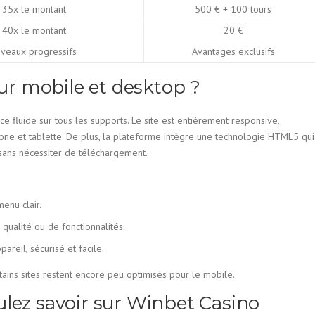
35x le montant
500 € + 100 tours
40x le montant
20 €
iveaux progressifs
Avantages exclusifs
sur mobile et desktop ?
e fluide sur tous les supports. Le site est entièrement responsive,
hone et tablette. De plus, la plateforme intègre une technologie HTML5 qui
 sans nécessiter de téléchargement.
enu clair.
qualité ou de fonctionnalités.
areil, sécurisé et facile.
ins sites restent encore peu optimisés pour le mobile.
ulez savoir sur Winbet Casino