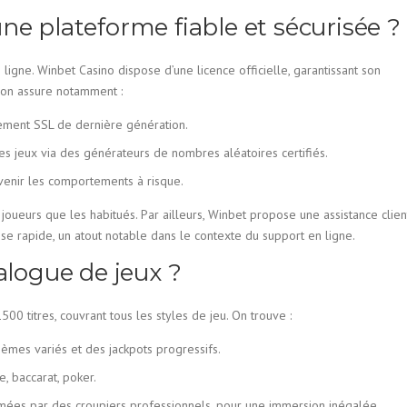
ne plateforme fiable et sécurisée ?
 ligne. Winbet Casino dispose d’une licence officielle, garantissant son
ion assure notamment :
rement SSL de dernière génération.
es jeux via des générateurs de nombres aléatoires certifiés.
venir les comportements à risque.
oueurs que les habitués. Par ailleurs, Winbet propose une assistance clien
e rapide, un atout notable dans le contexte du support en ligne.
alogue de jeux ?
0 titres, couvrant tous les styles de jeu. On trouve :
mes variés et des jackpots progressifs.
e, baccarat, poker.
nimées par des croupiers professionnels, pour une immersion inégalée.