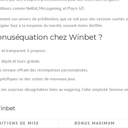
diteurs comme NetEnt, Microgaming, et Play’n GO.
ement son univers de prédilection, que ce soit pour des sessions courtes s
uligner face à la moyenne du marché, souvent moins étoffée.
onuséquation chez Winbet ?
t transparent. Il propose :
dépôt et tours gratuits.
rs niveaux offrant des récompenses personnalisées.
écifiques ou des sorties de nouveaux jeux.
t les surprises désagréables liées au wagering. Cette simplicité favorise u
Winbet
ITIONS DE MISE
BONUS MAXIMUM