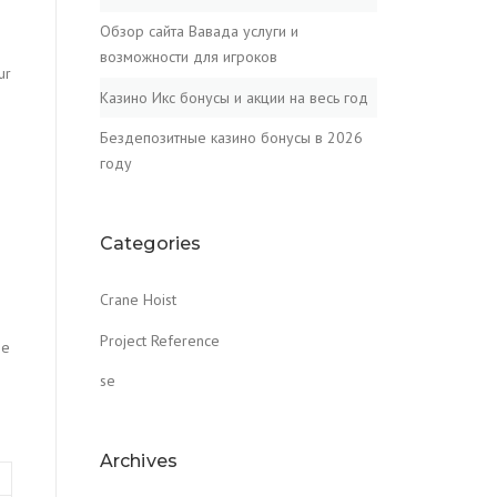
Обзор сайта Вавада услуги и
возможности для игроков
ur
Казино Икс бонусы и акции на весь год
Бездепозитные казино бонусы в 2026
году
Categories
Crane Hoist
Project Reference
ne
se
Archives