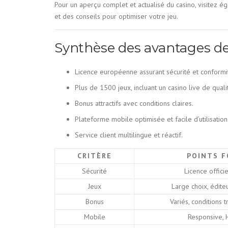
Pour un aperçu complet et actualisé du casino, visitez 
et des conseils pour optimiser votre jeu.
Synthèse des avantages d
Licence européenne assurant sécurité et conformi
Plus de 1500 jeux, incluant un casino live de quali
Bonus attractifs avec conditions claires.
Plateforme mobile optimisée et facile d’utilisation
Service client multilingue et réactif.
CRITÈRE
POINTS F
Sécurité
Licence officie
Jeux
Large choix, édit
Bonus
Variés, conditions 
Mobile
Responsive,