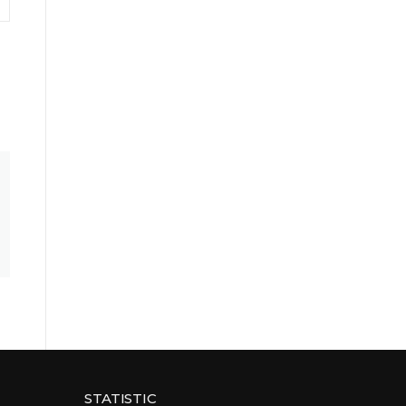
STATISTIC