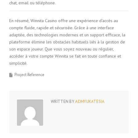
chat, email ou téléphone.
En résumé, Winnita Casino offre une expérience d’accès au
compte fluide, rapide et sécurisée. Grâce à une interface
adaptée, des technologies modernes et un support efficace, la
plateforme élimine les obstacles habituels liés à la gestion de
son espace joueur. Que vous soyez nouveau ou régulier,
accéder à votre compte Winnita se fait en toute confiance et
simplicité.
Project Reference
WRITTEN BY
ADMYUKATESIA