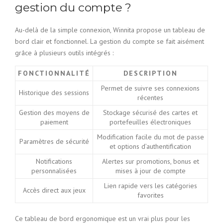
gestion du compte ?
Au-delà de la simple connexion, Winnita propose un tableau de
bord clair et fonctionnel. La gestion du compte se fait aisément
grâce à plusieurs outils intégrés :
FONCTIONNALITÉ
DESCRIPTION
Permet de suivre ses connexions
Historique des sessions
récentes
Gestion des moyens de
Stockage sécurisé des cartes et
paiement
portefeuilles électroniques
Modification facile du mot de passe
Paramètres de sécurité
et options d’authentification
Notifications
Alertes sur promotions, bonus et
personnalisées
mises à jour de compte
Lien rapide vers les catégories
Accès direct aux jeux
favorites
Ce tableau de bord ergonomique est un vrai plus pour les