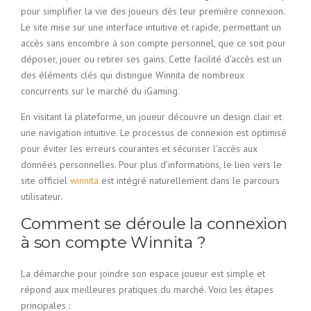
pour simplifier la vie des joueurs dès leur première connexion.
Le site mise sur une interface intuitive et rapide, permettant un
accès sans encombre à son compte personnel, que ce soit pour
déposer, jouer ou retirer ses gains. Cette facilité d’accès est un
des éléments clés qui distingue Winnita de nombreux
concurrents sur le marché du iGaming.
En visitant la plateforme, un joueur découvre un design clair et
une navigation intuitive. Le processus de connexion est optimisé
pour éviter les erreurs courantes et sécuriser l’accès aux
données personnelles. Pour plus d’informations, le lien vers le
site officiel
winnita
est intégré naturellement dans le parcours
utilisateur.
Comment se déroule la connexion
à son compte Winnita ?
La démarche pour joindre son espace joueur est simple et
répond aux meilleures pratiques du marché. Voici les étapes
principales :