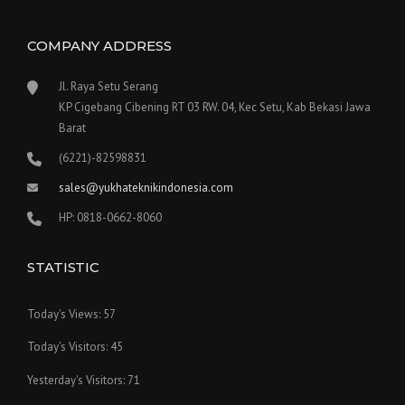
COMPANY ADDRESS
Jl. Raya Setu Serang
KP Cigebang Cibening RT 03 RW. 04, Kec Setu, Kab Bekasi Jawa
Barat
(6221)-82598831
sales@yukhateknikindonesia.com
HP: 0818-0662-8060
STATISTIC
Today's Views:
57
Today's Visitors:
45
Yesterday's Visitors:
71