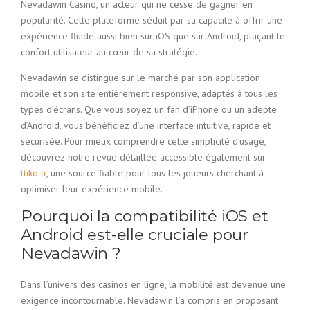
Nevadawin Casino, un acteur qui ne cesse de gagner en
popularité. Cette plateforme séduit par sa capacité à offrir une
expérience fluide aussi bien sur iOS que sur Android, plaçant le
confort utilisateur au cœur de sa stratégie.
Nevadawin se distingue sur le marché par son application
mobile et son site entièrement responsive, adaptés à tous les
types d’écrans. Que vous soyez un fan d’iPhone ou un adepte
d’Android, vous bénéficiez d’une interface intuitive, rapide et
sécurisée. Pour mieux comprendre cette simplicité d’usage,
découvrez notre revue détaillée accessible également sur
ttiko.fr
, une source fiable pour tous les joueurs cherchant à
optimiser leur expérience mobile.
Pourquoi la compatibilité iOS et
Android est-elle cruciale pour
Nevadawin ?
Dans l’univers des casinos en ligne, la mobilité est devenue une
exigence incontournable. Nevadawin l’a compris en proposant