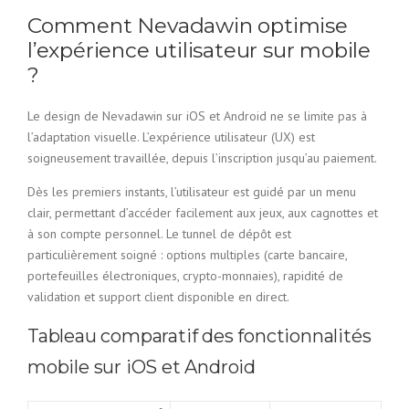
Comment Nevadawin optimise
l’expérience utilisateur sur mobile
?
Le design de Nevadawin sur iOS et Android ne se limite pas à
l’adaptation visuelle. L’expérience utilisateur (UX) est
soigneusement travaillée, depuis l’inscription jusqu’au paiement.
Dès les premiers instants, l’utilisateur est guidé par un menu
clair, permettant d’accéder facilement aux jeux, aux cagnottes et
à son compte personnel. Le tunnel de dépôt est
particulièrement soigné : options multiples (carte bancaire,
portefeuilles électroniques, crypto-monnaies), rapidité de
validation et support client disponible en direct.
Tableau comparatif des fonctionnalités
mobile sur iOS et Android