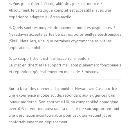
3. Puis-je accéder à l’intégralité des jeux sur mobile ?
Absolument, le catalogue complet est accessible, avec une
expérience adaptée à l’écran tactile.
4. Quels sont les moyens de paiement mobiles disponibles ?
Nevadawin accepte cartes bancaires, portefeuilles électroniques
(Skrill, Neteller), ainsi que certaines cryptomonnaies, via les
applications mobiles.
5. Le support client est-il efficace sur mobile ?
Le chat en direct et le support mail sont pleinement fonctionnels
et répondent généralement en moins de 5 minutes.
Sur la base des données disponibles, Nevadawin Casino offre
une expérience mobile solide, répondant aux exigences d’un
joueur moderne. Son approche UX, sa compatibilité homogène
avec iOS et Android, ainsi que la qualité de son support en font
une destination incontournable pour ceux qui veulent jouer
confortablement en déplacement.