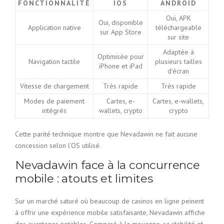
FONCTIONNALITÉ
IOS
ANDROID
Oui, APK
Oui, disponible
Application native
téléchargeable
sur App Store
sur site
Adaptée à
Optimisée pour
Navigation tactile
plusieurs tailles
iPhone et iPad
d’écran
Vitesse de chargement
Très rapide
Très rapide
Modes de paiement
Cartes, e-
Cartes, e-wallets,
intégrés
wallets, crypto
crypto
Cette parité technique montre que Nevadawin ne fait aucune
concession selon l’OS utilisé.
Nevadawin face à la concurrence
mobile : atouts et limites
Sur un marché saturé où beaucoup de casinos en ligne peinent
à offrir une expérience mobile satisfaisante, Nevadawin affiche