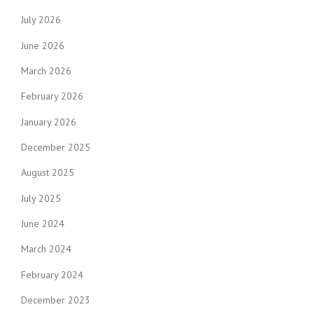
July 2026
June 2026
March 2026
February 2026
January 2026
December 2025
August 2025
July 2025
June 2024
March 2024
February 2024
December 2023