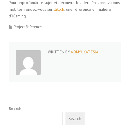
Pour approfondir le sujet et découvrir les dernières innovations
mobiles, rendez-vous sur
ttiko.fr
, une référence en matière
d’iGaming.
Project Reference
WRITTEN BY
ADMYUKATESIA
Search
Search