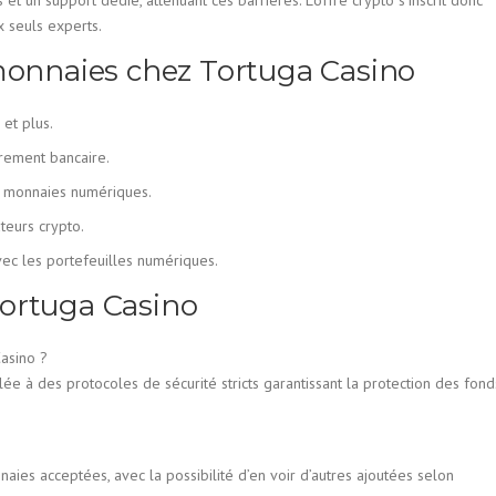
x seuls experts.
omonnaies chez Tortuga Casino
 et plus.
irement bancaire.
n monnaies numériques.
teurs crypto.
vec les portefeuilles numériques.
Tortuga Casino
Casino ?
lée à des protocoles de sécurité stricts garantissant la protection des fond
naies acceptées, avec la possibilité d’en voir d’autres ajoutées selon