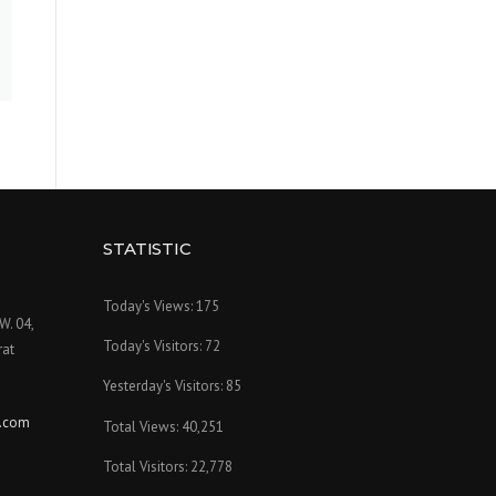
STATISTIC
Today's Views:
175
W. 04,
Today's Visitors:
72
rat
Yesterday's Visitors:
85
a.com
Total Views:
40,251
Total Visitors:
22,778