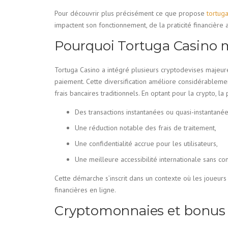
Pour découvrir plus précisément ce que propose
tortuga
impactent son fonctionnement, de la praticité financière a
Pourquoi Tortuga Casino m
Tortuga Casino a intégré plusieurs cryptodevises majeure
paiement. Cette diversification améliore considérablemen
frais bancaires traditionnels. En optant pour la crypto, la 
Des transactions instantanées ou quasi-instantanée
Une réduction notable des frais de traitement,
Une confidentialité accrue pour les utilisateurs,
Une meilleure accessibilité internationale sans co
Cette démarche s’inscrit dans un contexte où les joueurs 
financières en ligne.
Cryptomonnaies et bonus :