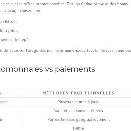
nnaies sur les offres promotionnelles. Tortuga Casino propose des bonus
un avantage conséquent :
n Bitcoin,
e cryptos,
s moyens de dépôt.
e de valoriser l’usage des monnaies numériques, tout en fidélisant une ba
ptomonnaies vs paiements
S
MÉTHODES TRADITIONNELLES
nutes
Plusieurs heures à jours
Variables et souvent élevés
nt
Parfois limitées géographiquement
Faible