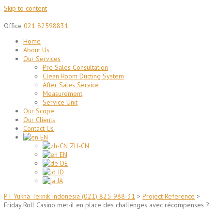
Skip to content
Office
021 82598831
Home
About Us
Our Services
Pre Sales Consultation
Clean Room Ducting System
After Sales Service
Measurement
Service Unit
Our Scope
Our Clients
Contact Us
EN
ZH-CN
EN
DE
ID
JA
PT Yukha Teknik Indonesia (021) 825-988-31
>
Project Reference
>
Friday Roll Casino met-il en place des challenges avec récompenses ?