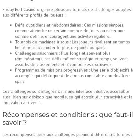
Friday Roll Casino organise plusieurs formats de challenges adaptés
aux différents profils de joueurs :
Défis quotidiens et hebdomadaires : Ces missions simples,
comme atteindre un certain nombre de tours ou miser une
somme définie, encouragent une activité régulière.
Tournois de machines à sous : Les joueurs rivalisent en temps
limité pour accumuler le plus de points ou gains.
Challenges saisonniers : Plus longs et souvent plus
rémunérateurs, ces défis mêlent stratégie et temps, souvent
assortis de classements et récompenses exclusives.
Programmes de missions progressives : Une série d’objectifs à
accomplir qui débloquent des bonus cumulables ou des free
spins.
Ces challenges sont intégrés dans une interface intuitive, accessible
aussi bien sur desktop que mobile, ce qui accroît leur attractivité et la
motivation à revenir.
Récompenses et conditions : que faut-il
savoir ?
Les récompenses liées aux challenges prennent différentes formes :