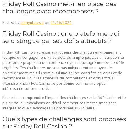
Friday Roll Casino met-il en place des
challenges avec récompenses ?
Posted by
admyukatesia
on
01/16/2026
Friday Roll Casino : une plateforme qui
se distingue par ses défis attractifs ?
Friday Roll Casino s’adresse aux joueurs cherchant un environnement
ludique, où l’engagement va au-delà du simple jeu. Dès l’inscription, la
plateforme propose une expérience dynamique, agrémentée de défis
réguliers. Ces challenges ne sont pas uniquement un moyen de
divertissement, mais ils sont aussi une source concrète de gains et de
récompenses. Pour les amateurs de compétitions et d’objectifs à
atteindre, Friday Roll Casino se positionne comme une option
intéressante sur le marché.
Pour mieux comprendre l’impact des challenges sur la fidélisation et le
plaisir de jeu, examinons en détail comment ces mécanismes sont
intégrés et quels avantages ils procurent aux joueurs.
Quels types de challenges sont proposés
sur Friday Roll Casino ?