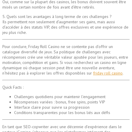
Oui, comme sur la plupart des casinos, les bonus doivent souvent être
misés un certain nombre de fois avant d’être retirés.
5. Quels sont les avantages à long terme de ces challenges ?
Ils permettent non seulement d’augmenter ses gains, mais aussi
d’accéder à des statuts VIP, des offres exclusives et une expérience de
jeu plus riche.
Pour conclure, Friday Roll Casino ne se contente pas d’offrir un
catalogue diversifié de jeux. Sa politique de challenges avec
récompenses crée une véritable valeur ajoutée pour les joueurs, entre
motivation, compétition et gains. Si vous recherchez un casino en ligne
dynamique où chaque session peut être une nouvelle aventure,
n’hésitez pas à explorer les offres disponibles sur
friday roll casino
.
Quick Facts :
Challenges quotidiens pour maintenir l’engagement
Récompenses variées : bonus, free spins, points VIP
Interface claire pour suivre sa progression
Conditions transparentes pour les bonus liés aux défis
En tant que SEO-copwriter avec une décennie d’expérience dans le