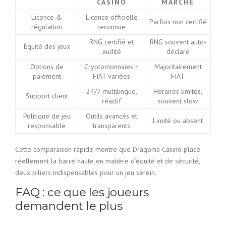
CASINO
MARCHÉ
Licence &
Licence officielle
Parfois non certifié
régulation
reconnue
RNG certifié et
RNG souvent auto-
Équité des jeux
audité
déclaré
Options de
Cryptomonnaies +
Majoritairement
paiement
FIAT variées
FIAT
24/7 multilingue,
Horaires limités,
Support client
réactif
souvent slow
Politique de jeu
Outils avancés et
Limité ou absent
responsable
transparents
Cette comparaison rapide montre que Dragonia Casino place
réellement la barre haute en matière d’équité et de sécurité,
deux piliers indispensables pour un jeu serein.
FAQ : ce que les joueurs
demandent le plus