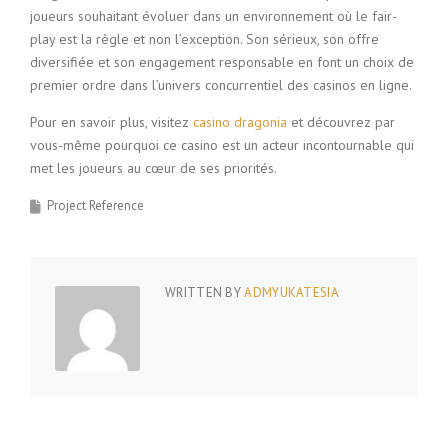
joueurs souhaitant évoluer dans un environnement où le fair-
play est la règle et non l’exception. Son sérieux, son offre
diversifiée et son engagement responsable en font un choix de
premier ordre dans l’univers concurrentiel des casinos en ligne.
Pour en savoir plus, visitez
casino dragonia
et découvrez par
vous-même pourquoi ce casino est un acteur incontournable qui
met les joueurs au cœur de ses priorités.
Project Reference
WRITTEN BY
ADMYUKATESIA