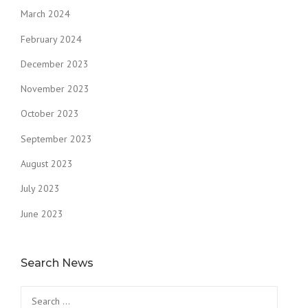
March 2024
February 2024
December 2023
November 2023
October 2023
September 2023
August 2023
July 2023
June 2023
Search News
Search