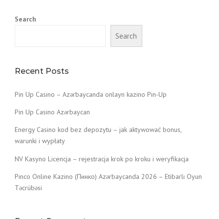
Search
Search
Recent Posts
Pin Up Casino – Azərbaycanda onlayn kazino Pin-Up
Pin Up Casino Azərbaycan
Energy Casino kod bez depozytu – jak aktywować bonus,
warunki i wypłaty
NV Kasyno Licencja – rejestracja krok po kroku i weryfikacja
Pinco Online Kazino (Пинко) Azərbaycanda 2026 – Etibarlı Oyun
Təcrübəsi