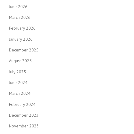
June 2026
March 2026
February 2026
January 2026
December 2025
August 2025
July 2025
June 2024
March 2024
February 2024
December 2023
November 2023