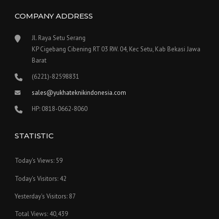
COMPANY ADDRESS
Jl. Raya Setu Serang
KP Cigebang Cibening RT 03 RW. 04, Kec Setu, Kab Bekasi Jawa
Barat
(6221)-82598831
sales@yukhateknikindonesia.com
HP: 0818-0662-8060
STATISTIC
Today's Views:
59
Today's Visitors:
42
Yesterday's Visitors:
87
Total Views:
40,439