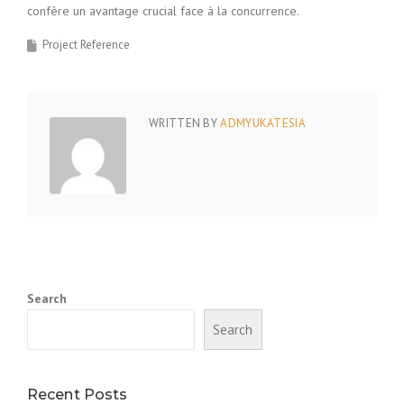
confère un avantage crucial face à la concurrence.
Project Reference
WRITTEN BY
ADMYUKATESIA
Search
Search
Recent Posts