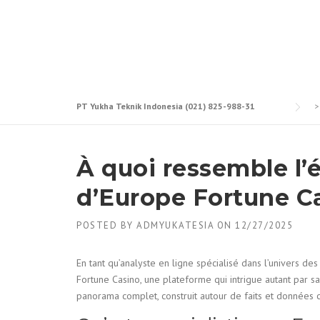
Skip
to
content
PT Yukha Teknik Indonesia (021) 825-988-31
À quoi ressemble l
d’Europe Fortune C
POSTED BY
ADMYUKATESIA
ON
12/27/2025
En tant qu’analyste en ligne spécialisé dans l’univers d
Fortune Casino, une plateforme qui intrigue autant par sa
panorama complet, construit autour de faits et données cl