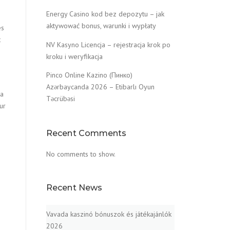
Energy Casino kod bez depozytu – jak
aktywować bonus, warunki i wypłaty
ès
t
NV Kasyno Licencja – rejestracja krok po
kroku i weryfikacja
Pinco Online Kazino (Пинко)
Azərbaycanda 2026 – Etibarlı Oyun
la
Təcrübəsi
ur
Recent Comments
No comments to show.
Recent News
Vavada kaszinó bónuszok és játékajánlók
2026