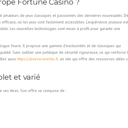
urope Fortune Casino ?
nt amateurs de jeux classiques et passionnés des dernières nouveautés. D
 efficace, où les jeux sont facilement accessibles. L’expérience joueuse es
obile. Les nouvelles technologies sont mises à profit pour garantir une
ogue fourni. Il propose une gamme d’exclusivités et de classiques qui
qualité. Sans oublier une politique de sécurité rigoureuse, ce qui renforce 
ultez aussi
https://aloeveravertus.fr
, un site qui offre des ressources utiles s
et et varié
e ses titres. Son offre se compose de :