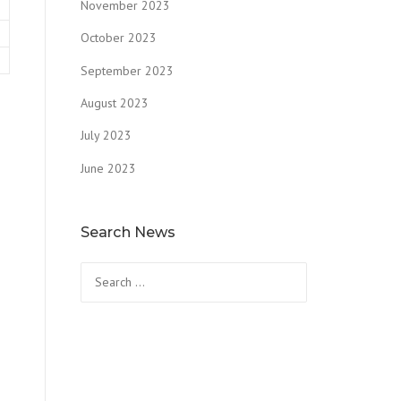
November 2023
October 2023
September 2023
August 2023
July 2023
June 2023
Search News
Search
for: