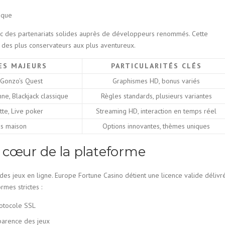
ique
ec des partenariats solides auprès de développeurs renommés. Cette
s, des plus conservateurs aux plus aventureux.
ES MAJEURS
PARTICULARITÉS CLÉS
, Gonzo’s Quest
Graphismes HD, bonus variés
ne, Blackjack classique
Règles standards, plusieurs variantes
tte, Live poker
Streaming HD, interaction en temps réel
es maison
Options innovantes, thèmes uniques
au cœur de la plateforme
es jeux en ligne. Europe Fortune Casino détient une licence valide délivr
rmes strictes :
rotocole SSL
sparence des jeux