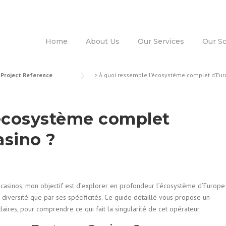
Home
About Us
Our Services
Our S
>
Project Reference
>
À quoi ressemble l’écosystème complet d’Eur
’écosystème complet
asino ?
es casinos, mon objectif est d’explorer en profondeur l’écosystème d’Europe
 diversité que par ses spécificités. Ce guide détaillé vous propose un
aires, pour comprendre ce qui fait la singularité de cet opérateur.