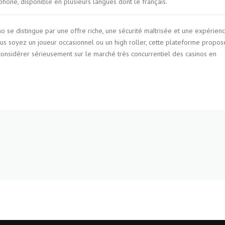
éphone, disponible en plusieurs langues dont le français.
 se distingue par une offre riche, une sécurité maîtrisée et une expérien
vous soyez un joueur occasionnel ou un high roller, cette plateforme propos
à considérer sérieusement sur le marché très concurrentiel des casinos en