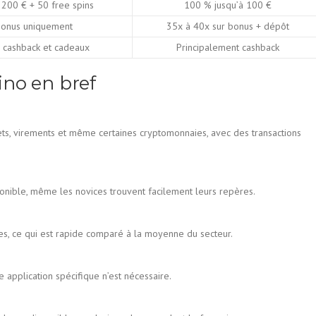
 200 € + 50 free spins
100 % jusqu’à 100 €
bonus uniquement
35x à 40x sur bonus + dépôt
 cashback et cadeaux
Principalement cashback
no en bref
ts, virements et même certaines cryptomonnaies, avec des transactions
sponible, même les novices trouvent facilement leurs repères.
res, ce qui est rapide comparé à la moyenne du secteur.
 application spécifique n’est nécessaire.