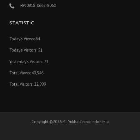
HP: 0818-0662-8060
STATISTIC
Today's Views:
64
Today's Visitors:
51
Yesterday's Visitors:
71
Total Views:
40,546
Total Visitors:
22,999
Copyright ©2026 PT Yukha Teknik Indonesia