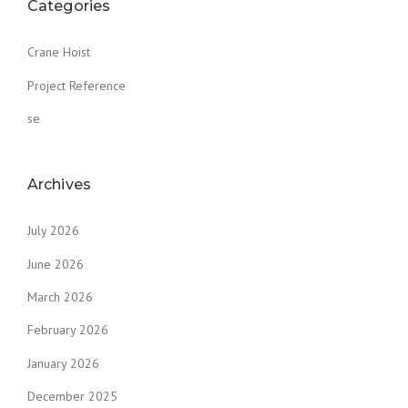
Categories
Crane Hoist
Project Reference
se
Archives
July 2026
June 2026
March 2026
February 2026
January 2026
December 2025