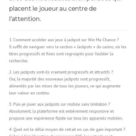
placent le joueur au centre de
l’attention.
1. Comment accéder aux jeux à jackpot sur Win Ma Chance ?
Il suffit de naviguer vers la section « Jackpots » du casino, où les
titres progressifs et fixes sont regroupés pour faciliter la
recherche.
2. Les jackpots sont-ils vraiment progressifs et attractifs ?
Oui, la majorité des nouveaux jackpots sont progressifs,
alimentés par les mises de tous les joueurs, ce qui augmente
leur valeur en continu.
3. Puis-je jouer aux jackpots sur mobile sans limitation ?
Absolument, la plateforme est entièrement responsive et
propose une expérience fluide sur tous les appareils mobiles.
4. Quel est le délai moyen de retrait en cas de gain important ?