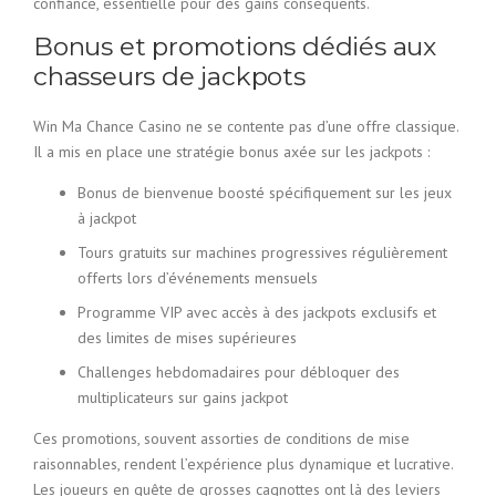
confiance, essentielle pour des gains conséquents.
Bonus et promotions dédiés aux
chasseurs de jackpots
Win Ma Chance Casino ne se contente pas d’une offre classique.
Il a mis en place une stratégie bonus axée sur les jackpots :
Bonus de bienvenue boosté spécifiquement sur les jeux
à jackpot
Tours gratuits sur machines progressives régulièrement
offerts lors d’événements mensuels
Programme VIP avec accès à des jackpots exclusifs et
des limites de mises supérieures
Challenges hebdomadaires pour débloquer des
multiplicateurs sur gains jackpot
Ces promotions, souvent assorties de conditions de mise
raisonnables, rendent l’expérience plus dynamique et lucrative.
Les joueurs en quête de grosses cagnottes ont là des leviers