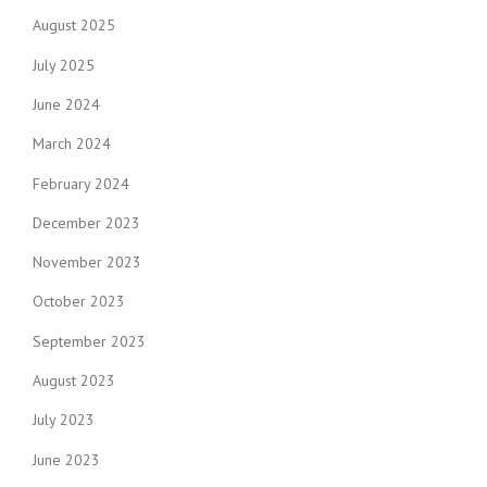
August 2025
July 2025
June 2024
March 2024
February 2024
December 2023
November 2023
October 2023
September 2023
August 2023
July 2023
June 2023