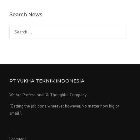
Search News
Search
for:
PT YUKHA TEKNIK INDONESIA
We Are Professional & Thoughful Company.
“Getting the job done wherever, however, No matter how big or
small.”.
Language