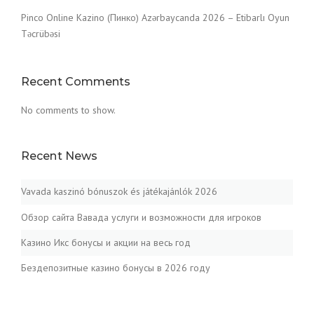
Pinco Online Kazino (Пинко) Azərbaycanda 2026 – Etibarlı Oyun
Təcrübəsi
Recent Comments
No comments to show.
Recent News
Vavada kaszinó bónuszok és játékajánlók 2026
Обзор сайта Вавада услуги и возможности для игроков
Казино Икс бонусы и акции на весь год
Бездепозитные казино бонусы в 2026 году