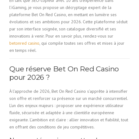
En tant que SEO-copieur avec 10 ans d’expérience dans
l’iGaming, je vous propose un décryptage expert de la
plateforme Bet On Red Casino, en mettant en lumière ses
évolutions et ses ambitions pour 2026. Cette plateforme séduit
par son interface soignée, son catalogue diversifié et ses
innovations à venir. Pour en savoir plus, rendez-vous sur
betonred casino
, qui compile toutes ses offres et mises à jour
en temps réel.
Que réserve Bet On Red Casino
pour 2026 ?
À l’approche de 2026, Bet On Red Casino s’apprête à intensifier
son offre et renforcer sa présence sur un marché concurrentiel.
L’un des enjeux majeurs : proposer une expérience utilisateur
fluide, sécurisée et adaptée à une clientèle européenne
exigeante. L’ambition est claire : allier innovation et fiabilité, tout
en offrant des conditions de jeu compétitives.