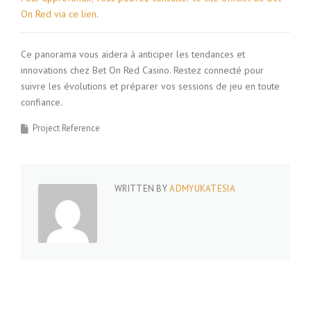
On Red via ce lien
.
Ce panorama vous aidera à anticiper les tendances et
innovations chez Bet On Red Casino. Restez connecté pour
suivre les évolutions et préparer vos sessions de jeu en toute
confiance.
Project Reference
WRITTEN BY
ADMYUKATESIA